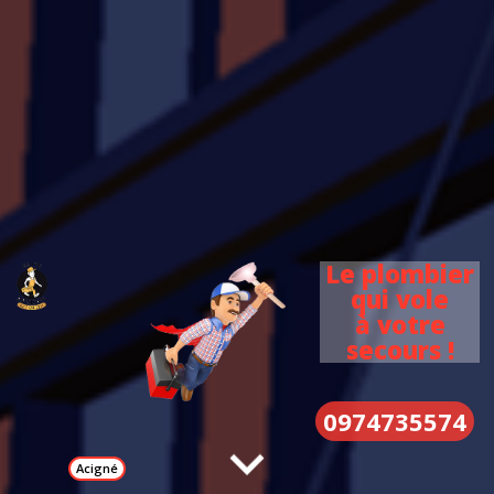
Le plombier
qui vole
à votre
secours !
0974735574
Acigné