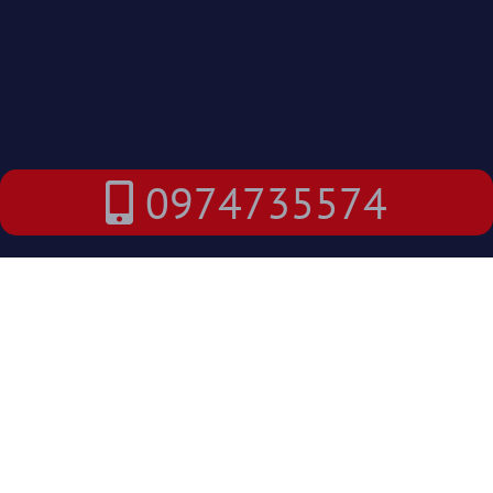
0974735574
Plombier Acigné