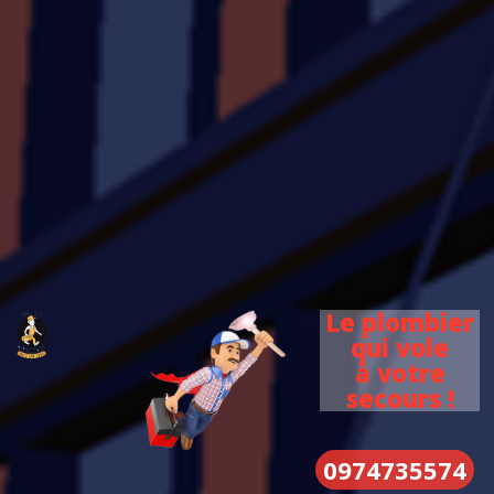
Le plombier
qui vole
à votre
secours !
0974735574