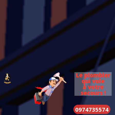
Le plombier
qui vole
à votre
secours !
0974735574