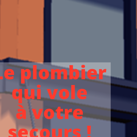
Le plombier
qui vole
à votre
secours !