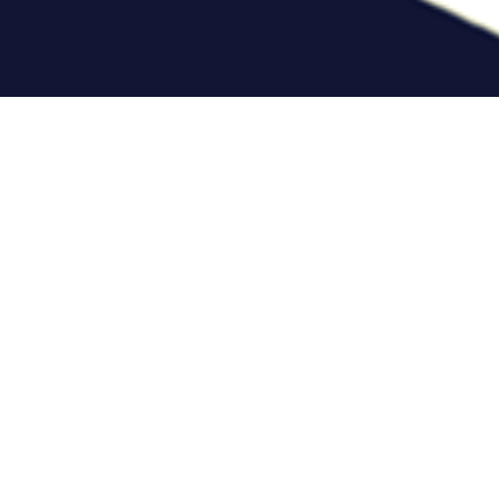
tact
0974735574
retagne
uvelle installation
 ?