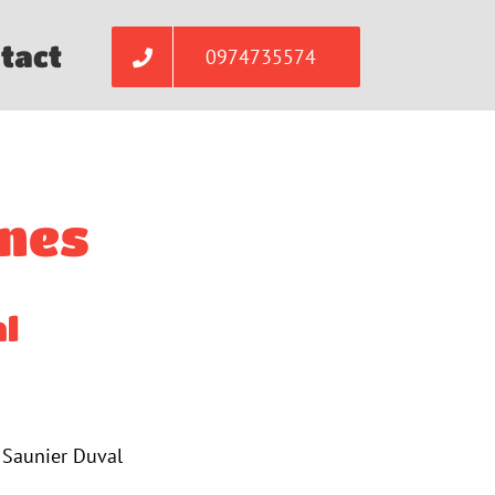
tact
0974735574
nnes
l
 Saunier Duval