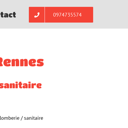
tact
0974735574
 Rennes
sanitaire
omberie / sanitaire